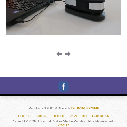
Image
navigation
Raustraße 30 88400 Biberach
Tel: 07351-5776166
Über mich
Kontakt
Impressum
AGB
Links
Datenschutz
Copyright © 2026 Dr. rer. nat. Andrea Stecher-Schilling. All rights reserved. -
WSEITE