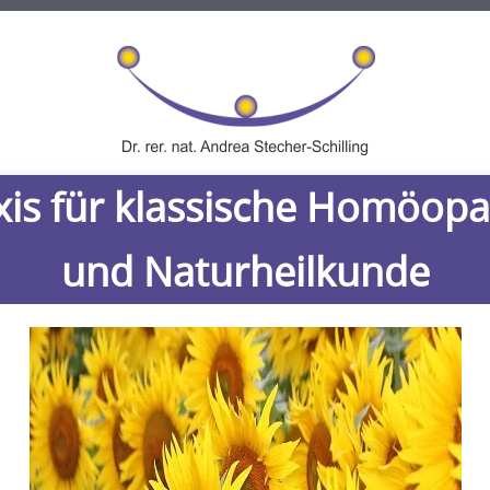
xis für klassische Homöopa
herapien
Mikroimmuntherapie
Metabolic Balance
Diagnost
und Naturheilkunde