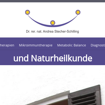
xis für klassische Homöopa
herapien
Mikroimmuntherapie
Metabolic Balance
Diagnost
und Naturheilkunde