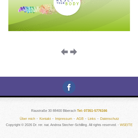
Raustraße 30 88400 Biberach
Tel: 07351-5776166
Über mich
Kontakt
Impressum
AGB
Links
Datenschutz
Copyright © 2026 Dr. rer. nat. Andrea Stecher-Schilling. All rights reserved. -
WSEITE