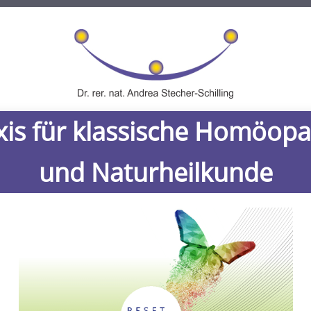
xis für klassische Homöopa
herapien
Mikroimmuntherapie
Metabolic Balance
Diagnost
und Naturheilkunde