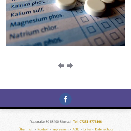
Image
navigation
Raustraße 30 88400 Biberach
Tel: 07351-5776166
Über mich
Kontakt
Impressum
AGB
Links
Datenschutz