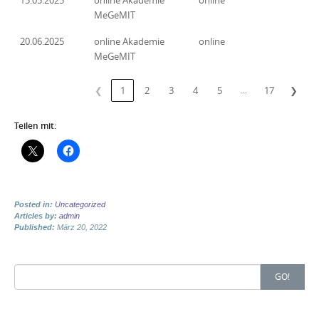
15.05.2025
online Akademie
online
MeGeMIT
20.06.2025
online Akademie
online
MeGeMIT
…
❮
1
2
3
4
5
17
❯
Teilen mit:
Posted in:
Uncategorized
Articles by:
admin
Published:
März 20, 2022
Search
GO!
for: