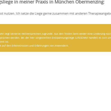
liege in meiner Praxis in München Obermenzing
:
bot nutzen. Ich setze die Liege gerne zusammen mit anderen Therapieangebo
M liegt keinerlei Heilversprechen zugrunde. Aus den Texten kann weder eine Linderung noc
rsprochen werden. Bei der hier vorgestellten Entspannungsliege iLIFESOMM handelt es sich u
nnt ist.
en auf den Erkenntnissen und Erfahrungen von Anwendern.