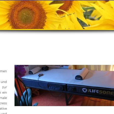
ormen
e und
 zur
i ein
male
tress
ative
 und