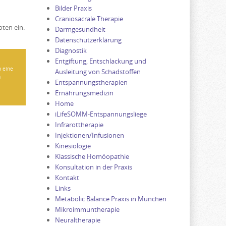
Bilder Praxis
Craniosacrale Therapie
ten ein.
Darmgesundheit
Datenschutzerklärung
Diagnostik
Entgiftung, Entschlackung und
h eine
Ausleitung von Schadstoffen
m
Entspannungstherapien
Ernährungsmedizin
Home
iLifeSOMM-Entspannungsliege
Infrarottherapie
Injektionen/Infusionen
Kinesiologie
Klassische Homöopathie
Konsultation in der Praxis
Kontakt
Links
Metabolic Balance Praxis in München
Mikroimmuntherapie
Neuraltherapie