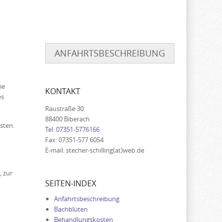
ANFAHRTSBESCHREIBUNG
ie
KONTAKT
es
Raustraße 30
88400 Biberach
sten.
Tel: 07351-5776166
Fax: 07351-577 6054
E-mail: stecher-schilling(at)web.de
 zur
SEITEN-INDEX
Anfahrtsbeschreibung
Bachblüten
Behandlungskosten