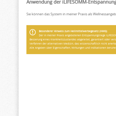
Anwendung der iLIFESOMM-Entspannungs
Sie können das System in meiner Praxis als Wellnessange
Besonderer Hinweis zum Heilmittelwerbegesetz (HWG)
:
Der in meiner Praxis angebotenen Entspannungsliege iLIFESOM
Besserung eines Krankheitszustandes abgeleitet, garantiert oder ve
Verfahren der alternativen Medizin, das wissenschaftlich nicht anerka
Alle Angaben über Eigenschaften, Wirkungen und Indikationen beruh