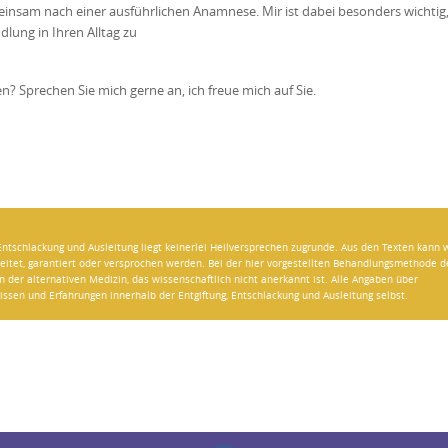
meinsam nach einer ausführlichen Anamnese. Mir ist dabei besonders wichtig, 
lung in Ihren Alltag zu
? Sprechen Sie mich gerne an, ich freue mich auf Sie.
Entschlackung und Ausleitung liegt keinerlei Heilversprechen zugrunde. Aus den Texten kann
eitet, garantiert oder versprochen werden. Bei der hier vorgestellten Behandlungsmethode d
n der alternativen Medizin, das wissenschaftlich nicht anerkannt ist. Alle Angaben über
ssen und Erfahrungen innerhalb der Entgiftung, Entschlackung und Ausleitung selbst.