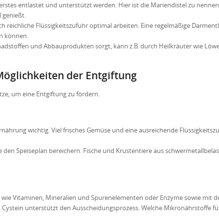
 erstes entlastet und unterstützt werden. Hier ist die Mariendistel zu nennen,
 genießt.
ch reichliche Flüssigkeitszufuhr optimal arbeiten. Eine regelmäßige Darment
en können.
chadstoffen und Abbauprodukten sorgt, kann z.B. durch Heilkräuter wie Lö
öglichkeiten der Entgiftung
e, um eine Entgiftung zu fördern.
Ernährung wichtig. Viel frisches Gemüse und eine ausreichende Flüssigkeitsz
 den Speiseplan bereichern. Fische und Krustentiere aus schwermetallbela
fen wie Vitaminen, Mineralien und Spurenelementen oder Enzyme sowie mit d
 Cystein unterstützt den Ausscheidungsprozess. Welche Mikronährstoffe für