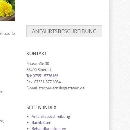
ANFAHRTSBESCHREIBUNG
iftstoffe
KONTAKT
Raustraße 30
88400 Biberach
Tel: 07351-5776166
Fax: 07351-577 6054
E-mail: stecher-schilling(at)web.de
er
SEITEN-INDEX
Anfahrtsbeschreibung
re,
Bachblüten
Behandlungskosten