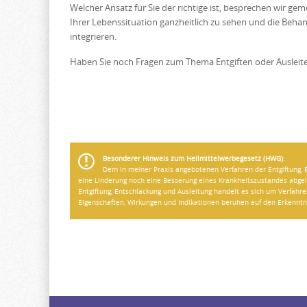
Welcher Ansatz für Sie der richtige ist, besprechen wir ge
Ihrer Lebenssituation ganzheitlich zu sehen und die Behand
integrieren.
Haben Sie noch Fragen zum Thema Entgiften oder Ausleiten
Besonderer Hinweis zum Heilmittelwerbegesetz (HWG)
:
Dem in meiner Praxis angebotenen Verfahren der Entgiftung, 
eine Linderung noch eine Besserung eines Krankheitszustandes abgel
Entgiftung, Entschlackung und Ausleitung handelt es sich um Verfahre
Eigenschaften, Wirkungen und Indikationen beruhen auf den Erkenntni