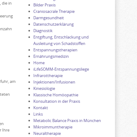
 die in
Bilder Praxis
Craniosacrale Therapie
leerung
Darmgesundheit
Datenschutzerklärung
wenzahn
Diagnostik
Entgiftung, Entschlackung und
Ausleitung von Schadstoffen
Entspannungstherapien
Ernährungsmedizin
Home
iLifeSOMM-Entspannungsliege
Infrarottherapie
ufuhr, am
Injektionen/Infusionen
Kinesiologie
steten
Klassische Homöopathie
Konsultation in der Praxis
Kontakt
Links
Metabolic Balance Praxis in München
en
Mikroimmuntherapie
 Ihre
Neuraltherapie