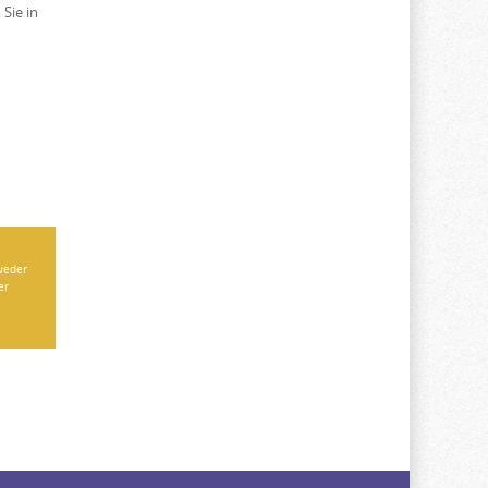
Sie in
 weder
er