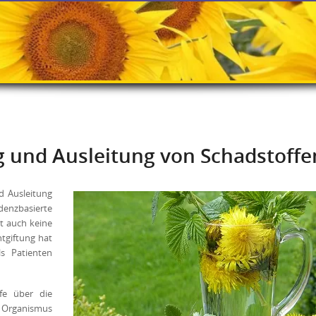
g und Ausleitung von Schadstoffe
d Ausleitung
denzbasierte
t auch keine
tgiftung hat
ls Patienten
fe über die
 Organismus