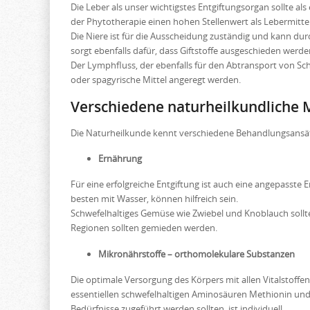
Die Leber als unser wichtigstes Entgiftungsorgan sollte als
der Phytotherapie einen hohen Stellenwert als Lebermittel
Die Niere ist für die Ausscheidung zuständig und kann dur
sorgt ebenfalls dafür, dass Giftstoffe ausgeschieden werd
Der Lymphfluss, der ebenfalls für den Abtransport von S
oder spagyrische Mittel angeregt werden.
Verschiedene naturheilkundliche M
Die Naturheilkunde kennt verschiedene Behandlungsansätz
Ernährung
Für eine erfolgreiche Entgiftung ist auch eine angepasste 
besten mit Wasser, können hilfreich sein.
Schwefelhaltiges Gemüse wie Zwiebel und Knoblauch sollte
Regionen sollten gemieden werden.
Mikronährstoffe – orthomolekulare Substanzen
Die optimale Versorgung des Körpers mit allen Vitalstof
essentiellen schwefelhaltigen Aminosäuren Methionin und
Bedürfnisse zugeführt werden sollten, ist individuell